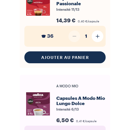
Passionale
Intensité
11/13
14,39 €
0,40 €/capsule
36
1
AJOUTER AU PANIER
A MODO MIO
Capsules A Modo Mio
Lungo Dolce
Intensité
6/13
6,50 €
0,41 €/capsule