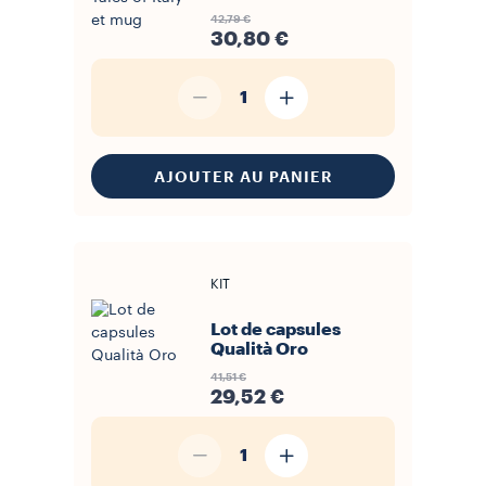
42,79 €
30,80 €
1
AJOUTER AU PANIER
KIT
Lot de capsules
Qualità Oro
41,51 €
29,52 €
1