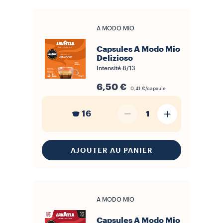
A MODO MIO
Capsules A Modo Mio
Delizioso
Intensité
8/13
6,50 €
0,41 €/capsule
16
1
AJOUTER AU PANIER
A MODO MIO
Capsules A Modo Mio