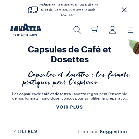
Profitez de -15 € dès 69 €, -20 € dès 79
€, et de -25 € dès 89 € avec le code
LAVAZZA.
Capsules de Café et
Dosettes
Capsules et dosettes : les formats
pratiques pour l'espresso
Les
capsules de café et dosettes
Lavazza regroupent l'ensemble
de nos formats mono-dose, conçus pour simplifier la préparation
de l'espresso à la maison et au bureau. Chaque format est
VOIR PLUS
développé en cohérence avec les caractéristiques du mélange
qu'il contient, afin de garantir une extraction optimale et un résultat
constant. Le système
A Modo Mio
utilise des capsules conçues
spécifiquement pour les machines Lavazza, avec une technologie
d'extraction qui reproduit les conditions d'un espresso de bar. Les
capsules compatibles Nespresso® Original
s'adaptent aux
FILTRES
Suggestion
Trier par
machines de ce système, permettant de profiter des mélanges
Lavazza sans changer d'équipement. Les
dosettes souples