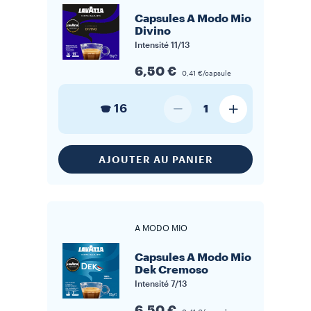
Capsules A Modo Mio
Divino
Intensité
11/13
6,50 €
0,41 €/capsule
16
1
AJOUTER AU PANIER
A MODO MIO
Capsules A Modo Mio
Dek Cremoso
Intensité
7/13
6,50 €