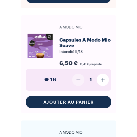
A MODO MIO
Capsules A Modo Mio
Soave
Intensité
5/13
6,50 €
0,41 €/capsule
16
1
AJOUTER AU PANIER
A MODO MIO