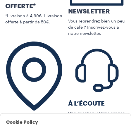
OFFERTE*
NEWSLETTER
*Livraison à 4,99€. Livraison
Vous reprendrez bien un peu
offerte à partir de 50€.
de café ? Inscrivez-vous à
notre newsletter.
À L’ÉCOUTE
Une question ? Notre service
PAIEMENT
client est là pour vous aider.
Cookie Policy
SECURISÉ