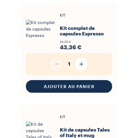
(format ESE) sont enveloppées dans du papier filtre et fonctionnent
avec la plupart des machines à dosettes du marché. Chaque
format propose une variété de profils aromatiques, des notes
KIT
douces et florales aux intensités corsées avec des senteurs de
chocolat et d'épices. Les informations sur le niveau de torréfaction,
l'intensité et les notes de dégustation figurent sur chaque référence
Kit complet de
pour faciliter le choix. Des options décaféinées sont disponibles
dans l'ensemble de la gamme. Consultez notre gamme complète
capsules Espresso
de
capsules et dosettes
, identifiez le format compatible avec votre
machine et choisissez la mixture qui correspond à vos préférences.
55,35 €
43,36 €
1
AJOUTER AU PANIER
KIT
Kit de capsules Tales
of Italy et mug