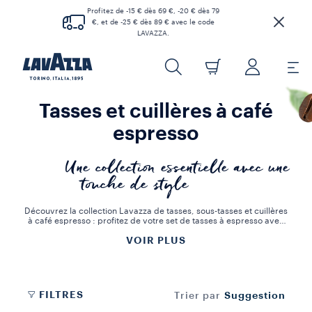
Profitez de -15 € dès 69 €, -20 € dès 79
€, et de -25 € dès 89 € avec le code
LAVAZZA.
Tasses et cuillères à café
espresso
Une collection essentielle avec une
touche de style
Découvrez la collection Lavazza de tasses, sous-tasses et cuillères
à café espresso : profitez de votre set de tasses à espresso avec
vos proches ou amis.
VOIR PLUS
Choisissez les accessoires parfaits pour donner du style à votre
maison et surprendre vos invités avec des saveurs, des arômes et
des collections uniques en leur genre. Savourez votre café préféré
ou votre boisson chaude favorite dans la tasse idéale.
FILTRES
Suggestion
Trier par