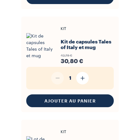
KIT
Kit de capsules Tales
of Italy et mug
42,79 €
30,80 €
1
AJOUTER AU PANIER
KIT