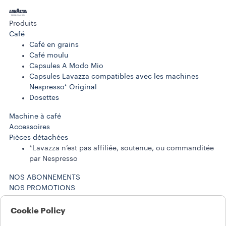
Produits
Café
Café en grains
Café moulu
Capsules A Modo Mio
Capsules Lavazza compatibles avec les machines
Nespresso* Original
Dosettes
Machine à café
Accessoires
Pièces détachées
*Lavazza n’est pas affiliée, soutenue, ou commanditée
par Nespresso
NOS ABONNEMENTS
NOS PROMOTIONS
MAGAZINE LAVAZZA
LE MONDE LAVAZZA
Cookie Policy
NOS ENGAGEMENTS