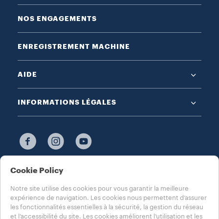
NOS ENGAGEMENTS
ENREGISTREMENT MACHINE
AIDE
INFORMATIONS LÉGALES
Cookie Policy
CHOISISSEZ VOTRE PAYS
FRANCE
Notre site utilise des cookies pour vous garantir la meilleure
expérience de navigation. Les cookies nous permettent d’assurer
les fonctionnalités essentielles à la sécurité, la gestion du réseau
et l’accessibilité du site. Les cookies améliorent l’utilisation et les