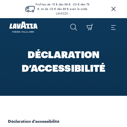
Profitez de -15 € dès 69 €, -20 € dès 79
€, et de -25 € dès 89 € avec le code
LAVAZZA.
DÉCLARATION
D’ACCESSIBILITÉ
Déclaration d’accessibilité