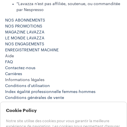
*Lavazza n’est pas affiliée, soutenue, ou commanditée
par Nespresso
NOS ABONNEMENTS
NOS PROMOTIONS
MAGAZINE LAVAZZA
LE MONDE LAVAZZA
NOS ENGAGEMENTS
ENREGISTREMENT MACHINE
Aide
FAQ
Contactez-nous
Carrières
Informations légales
Conditions d’utilisation
Index égalité professionnelle femmes-hommes
Conditions générales de vente
Conditions générales de l’abonnement
Résiliation d’abonnement ou commande standard
Cookie Policy
Politique de confidentialité Réseaux Sociaux
Notre site utilise des cookies pour vous garantir la meilleure
expérience de navigation. Les cookies nous permettent d’assurer