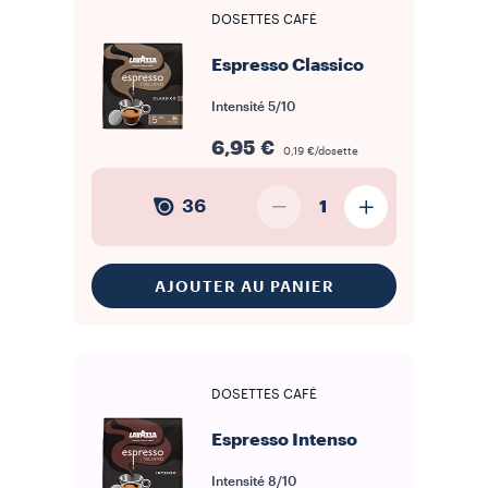
format papier filtre des
dosettes en papier souple
facilite
DOSETTES CAFÉ
l'utilisation et le nettoyage : il suffit de placer la dosette dans le
porte-filtre de la machine, d'effectuer l'extraction et de jeter le filtre
usagé. Ce format est adapté aussi bien aux machines dédiées
Espresso Classico
qu'aux machines combinées acceptant le standard ESE. La
conservation en dosette individuelle scellée protège le café de
l'oxydation et de l'humidité jusqu'au moment de l'utilisation.
Intensité
5/10
Découvrez notre sélection de
dosettes souples
, comparez les
profils aromatiques et trouvez la mixture la plus adaptée à votre
machine et à vos habitudes.
6,95 €
0,19 €/dosette
36
1
AJOUTER AU PANIER
DOSETTES CAFÉ
Espresso Intenso
Intensité
8/10