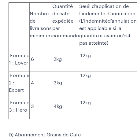
Quantité
Seuil d’application de
Nombre
de café
l’indemnité d’annulation
de
expédiée
(L’indemnitéd’annulation
livraisons
par
est applicable si la
minimum
commande
quantité suivanten’est
pas atteinte)
Formule
12kg
6
2kg
1 : Lover
Formule
12kg
2 :
4
3kg
Expert
Formule
12kg
3
4kg
3 : Hero
D) Abonnement Grains de Café