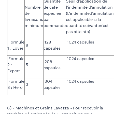
Quantité
Seuil d’application de
Nombre
de café
l’indemnité d’annulation
de
expédiée
(L’indemnitéd’annulation
livraisons
par
est applicable si la
minimum
commande
quantité suivanten’est
pas atteinte)
Formule
128
1024 capsules
8
1 : Lover
capsules
Formule
1024 capsules
208
2 :
5
capsules
Expert
Formule
304
1024 capsules
3
3 : Hero
capsules
C) « Machines et Grains Lavazza » Pour recevoir la