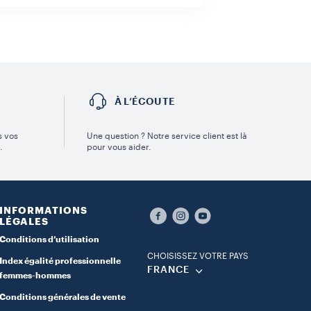
É
À L’ÉCOUTE
s vos
Une question ? Notre service client est là
.
pour vous aider.
INFORMATIONS
LÉGALES
Conditions d’utilisation
CHOISISSEZ VOTRE PAYS
Index égalité professionnelle
FRANCE
femmes-hommes
Conditions générales de vente