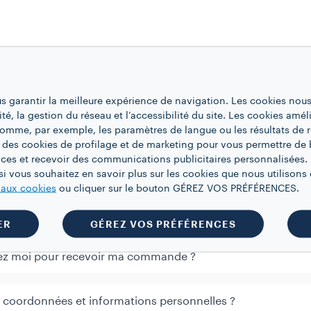
es
us garantir la meilleure expérience de navigation. Les cookies nous
ité, la gestion du réseau et l’accessibilité du site. Les cookies amél
sponible ?
 comme, par exemple, les paramètres de langue ou les résultats de 
 des cookies de profilage et de marketing pour vous permettre de 
ces et recevoir des communications publicitaires personnalisées. 
gé si je m'abonne ?
i vous souhaitez en savoir plus sur les cookies que nous utilisons e
e aux cookies
ou cliquer sur le bouton GÉREZ VOS PRÉFÉRENCES.
es d’abonnement ?
ER
GÉREZ VOS PRÉFÉRENCES
 chez moi pour recevoir ma commande ?
coordonnées et informations personnelles ?