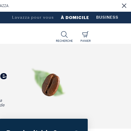
VAZZA.
Lavazza pour vous
À DOMICILE
BUSINESS
RECHERCHE
PANIER
de
la
 de