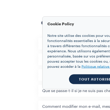
Questions Fréquent
Cookie Policy
Notre site utilise des cookies pour vo
fonctionnalités essentielles à la sécur
Dans quels pays le service est-t-il di
à travers différentes fonctionnalités
expérience. Nous utilisons également
personnalisée, basée sur vos préféren
Pour combien de temps suis-je enga
pouvez accepter tous les cookies ou, s
pouvez accéder à la
Politique relativ
Quand dois-je payer mes command
TOUT AUTORIS
Que se passe-t-il si je ne suis pas
Comment modifier mon e-mail, mes 