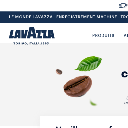
P
LE MONDE LAVAZZA
ENREGISTREMENT MACHINE
TR
PRODUITS
A
c
S
qu