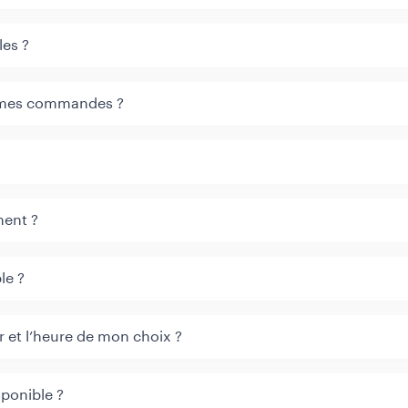
les ?
e mes commandes ?
ment ?
le ?
our et l’heure de mon choix ?
sponible ?