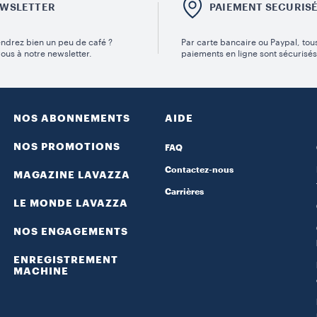
WSLETTER
PAIEMENT SECURIS
ndrez bien un peu de café ?
Par carte bancaire ou Paypal, tou
vous à notre newsletter.
paiements en ligne sont sécurisés
NOS ABONNEMENTS
AIDE
NOS PROMOTIONS
FAQ
Contactez-nous
MAGAZINE LAVAZZA
Carrières
LE MONDE LAVAZZA
NOS ENGAGEMENTS
ENREGISTREMENT
MACHINE