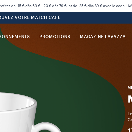
rofitez de -15 € dès 69 €, -20 € dès 79 €, et de -25 € dès 89 € avec le code LA
OUVEZ VOTRE MATCH CAFÉ
BONNEMENTS
PROMOTIONS
MAGAZINE LAVAZZA
M
Le
Ga
1