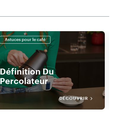
Astuces pour le café
Astuc
L’hi
Définition Du
Ses
Percolateur
Auj
DÉCOUVRIR