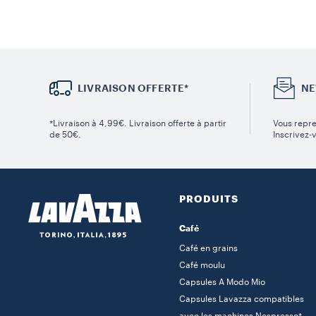
LIVRAISON OFFERTE*
NE
*Livraison à 4,99€. Livraison offerte à partir
Vous repre
de 50€.
Inscrivez-
PRODUITS
Café
Café en grains
Café moulu
Capsules A Modo Mio
Capsules Lavazza compatibles