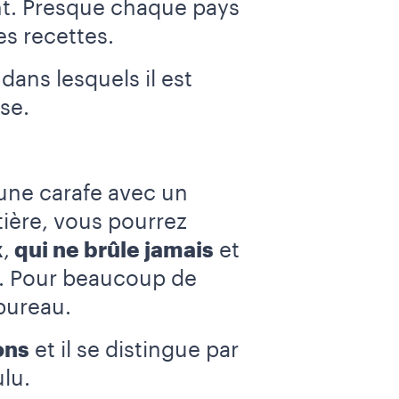
ent. Presque chaque pays
es recettes.
ans lesquels il est
ise.
une carafe avec un
etière, vous pourrez
x
,
qui ne brûle jamais
et
ts. Pour beaucoup de
 bureau.
ons
et il se distingue par
lu.