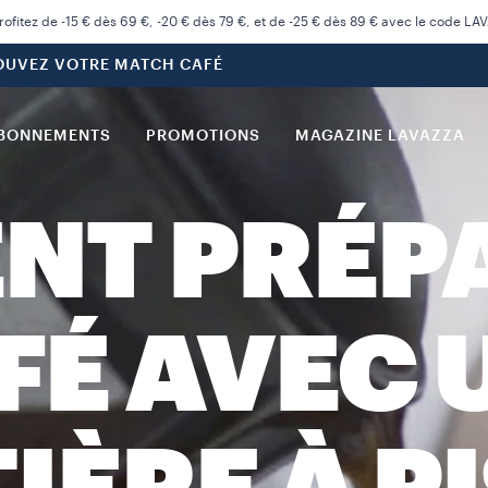
rofitez de -15 € dès 69 €, -20 € dès 79 €, et de -25 € dès 89 € avec le code LA
OUVEZ VOTRE MATCH CAFÉ
BONNEMENTS
PROMOTIONS
MAGAZINE LAVAZZA
T PRÉP
FÉ AVEC 