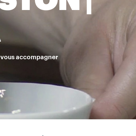
STON |
A
ur vous accompagner