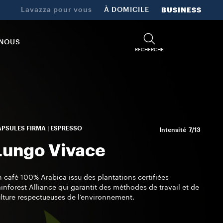
Lavazza pour vous
À DOMICILE
BUSINESS
-NOUS
RECHERCHE
PSULES FIRMA | ESPRESSO
Intensité
7/13
Lungo Vivace
 café 100% Arabica issu des plantations certifiées
inforest Alliance qui garantit des méthodes de travail et de
lture respectueuses de l’environnement.