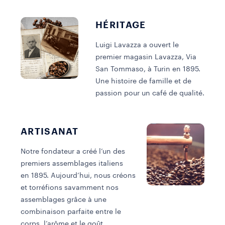
HÉRITAGE
Luigi Lavazza a ouvert le
premier magasin Lavazza, Via
San Tommaso, à Turin en 1895.
Une histoire de famille et de
passion pour un café de qualité.
ARTISANAT
Notre fondateur a créé l’un des
L
premiers assemblages italiens
e
en 1895. Aujourd’hui, nous créons
p
et torréfions savamment nos
s
assemblages grâce à une
c
combinaison parfaite entre le
corps, l’arôme et le goût.