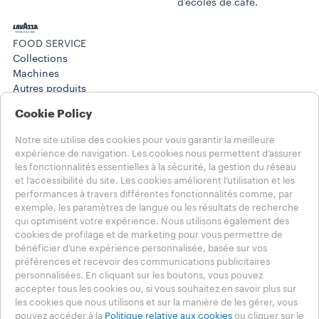
d'écoles de café.
FOOD SERVICE
Collections
Machines​
Autres produits
Solutions en PDV
Cookie Policy
Histoires
Training Center
Notre site utilise des cookies pour vous garantir la meilleure
WORK SOLUTIONS
expérience de navigation. Les cookies nous permettent d’assurer
Produits
les fonctionnalités essentielles à la sécurité, la gestion du réseau
Histoires
et l’accessibilité du site. Les cookies améliorent l’utilisation et les
AIDE
performances à travers différentes fonctionnalités comme, par
exemple, les paramètres de langue ou les résultats de recherche
FAQ
qui optimisent votre expérience. Nous utilisons également des
Contactez-nous
cookies de profilage et de marketing pour vous permettre de
Informations légales
bénéficier d’une expérience personnalisée, basée sur vos
Conditions d’utilisation
préférences et recevoir des communications publicitaires
personnalisées. En cliquant sur les boutons, vous pouvez
Choisissez votre pays
accepter tous les cookies ou, si vous souhaitez en savoir plus sur
FRANCE
les cookies que nous utilisons et sur la manière de les gérer, vous
FRANCE
pouvez accéder à la
Politique relative aux cookies
ou cliquer sur le