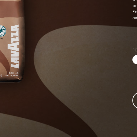
pr
Fo
ca
F