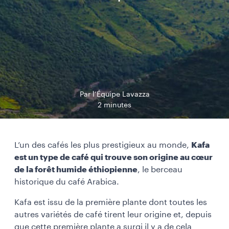
Par l’Équipe Lavazza
2 minutes
L’un des cafés les plus prestigieux au monde,
Kafa
est un type de café qui trouve son origine au cœur
de la forêt humide éthiopienne
, le berceau
historique du café Arabica.
Kafa est issu de la première plante dont toutes les
autres variétés de café tirent leur origine et, depuis
que cette première plante a surgi il y a de cela